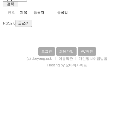
번호
제목
등록자
등록일
글쓰기
RSS2.0
로그인
회원가입
PC버전
(c) doryong.or.kr
l
이용약관
l
개인정보취급방침
Hosting by
오마이사이트