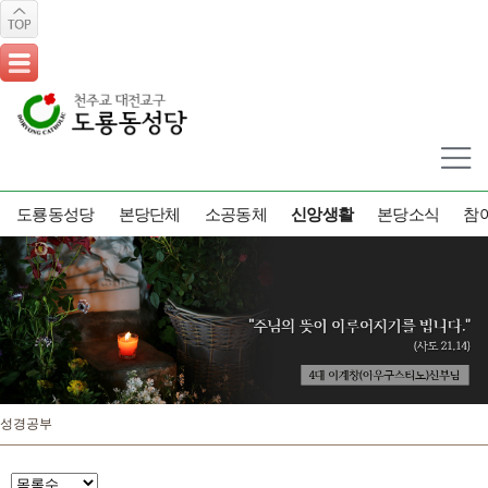
도룡동성당
본당단체
소공동체
신앙생활
본당소식
참
전례력
예비신자안내
미사/성사 안내
가톨릭교리
성경공부
동영
성경공부